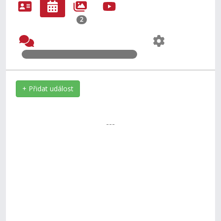
2
+ Přidat událost
---