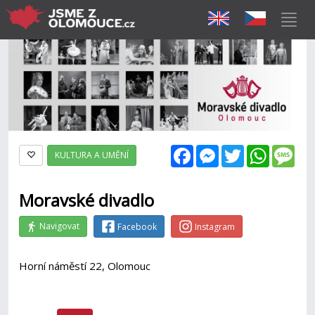
Facebook
Messenger
Twitter
WhatsAp
Mes
KULTURA A UMĚNÍ
Moravské divadlo
Navigovat
Facebook
Instagram
Horní náměstí 22, Olomouc