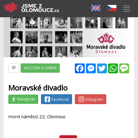
Facebook
Messenger
Twitter
WhatsAp
Mes
KULTURA A UMĚNÍ
Moravské divadlo
Navigovat
Facebook
Instagram
Horní náměstí 22, Olomouc