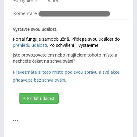
Fotogalerie
Video
Komentáře
Vystavte svou událost.
Portál funguje samooblužně. Přidejte svou událost do
přehledu událostí.
Po schválení ji vystavíme.
Jste provozovatelem nebo majitelem tohoto místa a
nechcete čekat na schvalování?
Převezměte si toto místo pod svou správu a své akce
přidávejte bez schvalování.
+ Přidat událost
---