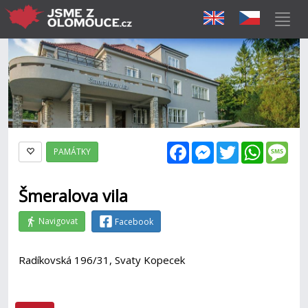
Facebook
Messenger
Twitter
WhatsAp
Mes
PAMÁTKY
Šmeralova vila
Navigovat
Facebook
Radíkovská 196/31, Svaty Kopecek