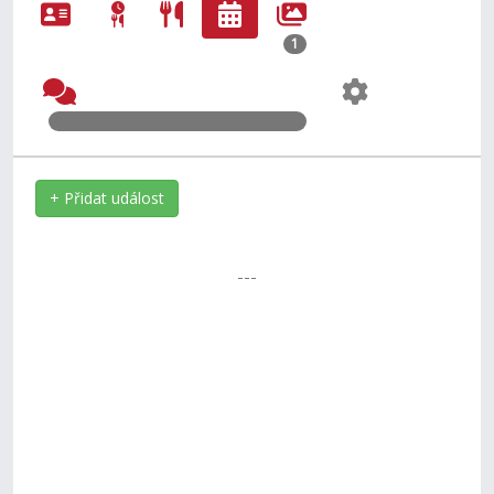
1
+ Přidat událost
---