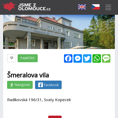
Facebook
Messenger
Twitter
WhatsAp
Mes
PAMÁTKY
Šmeralova vila
Navigovat
Facebook
Radíkovská 196/31, Svaty Kopecek