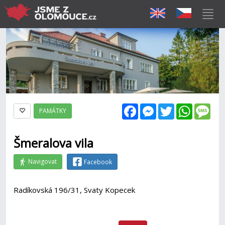
Facebook
Messenger
Twitter
WhatsAp
Mes
PAMÁTKY
Šmeralova vila
Navigovat
Facebook
Radíkovská 196/31, Svaty Kopecek