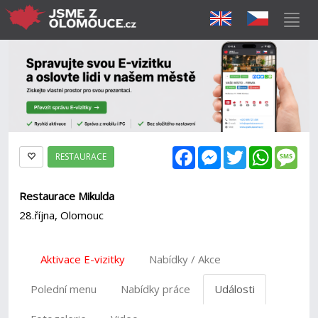
Facebook
Messenger
Twitter
WhatsAp
Mes
RESTAURACE
Restaurace Mikulda
28.října, Olomouc
Aktivace E-vizitky
Nabídky / Akce
Polední menu
Nabídky práce
Události