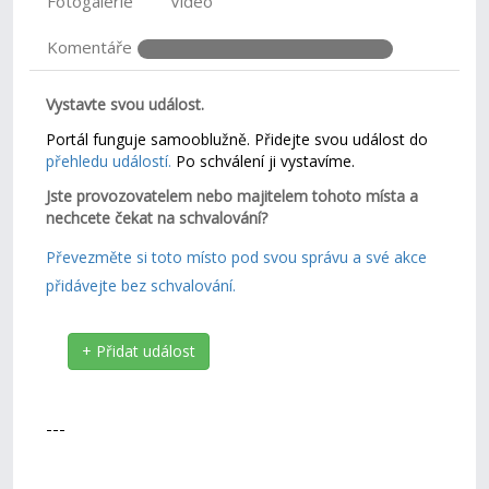
Fotogalerie
Video
Komentáře
Vystavte svou událost.
Portál funguje samooblužně. Přidejte svou událost do
přehledu událostí.
Po schválení ji vystavíme.
Jste provozovatelem nebo majitelem tohoto místa a
nechcete čekat na schvalování?
Převezměte si toto místo pod svou správu a své akce
přidávejte bez schvalování.
+ Přidat událost
---