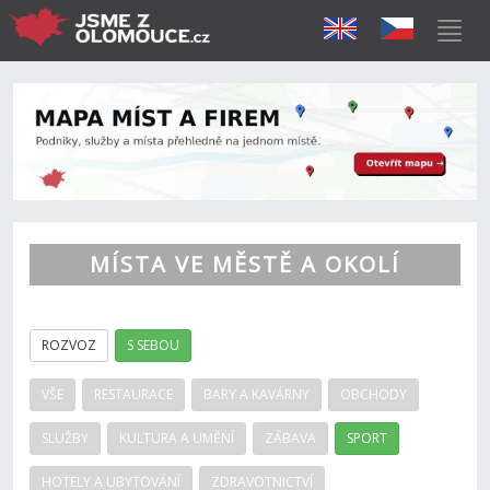
MÍSTA VE MĚSTĚ A OKOLÍ
ROZVOZ
S SEBOU
VŠE
RESTAURACE
BARY A KAVÁRNY
OBCHODY
SLUŽBY
KULTURA A UMĚNÍ
ZÁBAVA
SPORT
HOTELY A UBYTOVÁNÍ
ZDRAVOTNICTVÍ