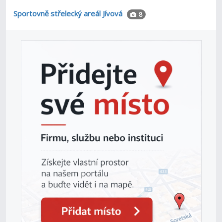
Sportovně střelecký areál Jívová
8