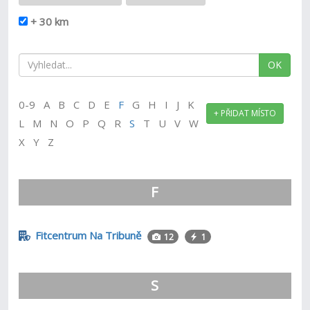
+ 30 km
OK
0-9 A B C D E
F
G H I J K
+ PŘIDAT MÍSTO
L M N O P Q R
S
T U V W
X Y Z
F
Fitcentrum Na Tribuně
12
1
S