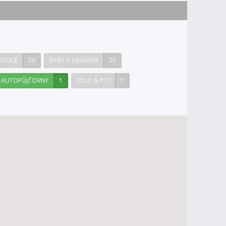
TITUCE
26
BARY A KAVÁRNY
25
AUTOPŮJČOVNY
1
JÍDLO & PITÍ
1