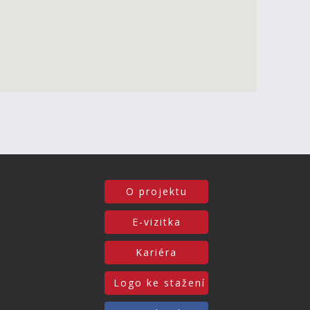
O projektu
E-vizitka
Kariéra
Logo ke stažení