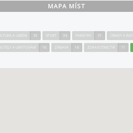
MAPA MÍST
LTURA A UMĚNÍ
35
SPORT
34
PAMÁTKY
31
ÚŘADY A INS
HOTELY A UBYTOVÁNÍ
16
ZÁBAVA
16
ZDRAVOTNICTVÍ
11