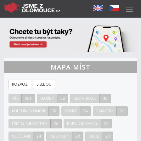
MAPA MÍST
ROZVOZ
S SEBOU
VŠE
361
SLUŽBY
58
RESTAURACE
40
KULTURA A UMĚNÍ
35
SPORT
34
PAMÁTKY
31
ÚŘADY A INSTITUCE
26
BARY A KAVÁRNY
25
VZDĚLÁNÍ
24
OBCHODY
23
OBCE
20