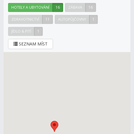
HOTELY A UBYTOVÁNÍ
16
ZÁBAVA
16
ZDRAVOTNICTVÍ
11
AUTOPŮJČOVNY
1
JÍDLO & PITÍ
1
SEZNAM MÍST