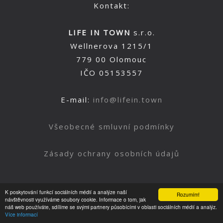
Kontakt:
LIFE IN TOWN
s.r.o.
Wellnerova 1215/1
779 00 Olomouc
IČO 05153557
E-mail:
info@lifein.town
Všeobecné smluvní podmínky
Zásady ochrany osobních údajů
K poskytování funkcí sociálních médií a analýze naší
Rozumím!
Nahoru
návštěvnosti využíváme soubory cookie. Informace o tom, jak
náš web používáte, sdílíme se svými partnery působícími v oblasti sociálních médií a analýz.
Více informací