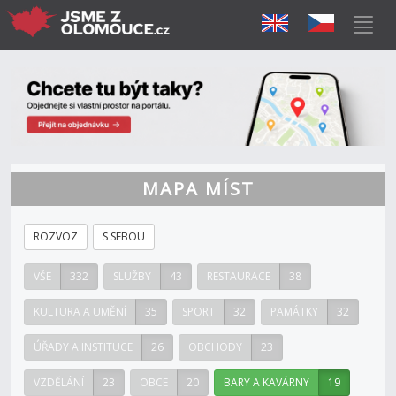
MAPA MÍST
ROZVOZ
S SEBOU
VŠE
332
SLUŽBY
43
RESTAURACE
38
KULTURA A UMĚNÍ
35
SPORT
32
PAMÁTKY
32
ÚŘADY A INSTITUCE
26
OBCHODY
23
VZDĚLÁNÍ
23
OBCE
20
BARY A KAVÁRNY
19