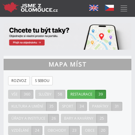
MAPA MÍST
ROZVOZ
S SEBOU
VŠE
360
SLUŽBY
58
RESTAURACE
39
KULTURA A UMĚNÍ
35
SPORT
34
PAMÁTKY
31
ÚŘADY A INSTITUCE
26
BARY A KAVÁRNY
25
VZDĚLÁNÍ
24
OBCHODY
23
OBCE
20