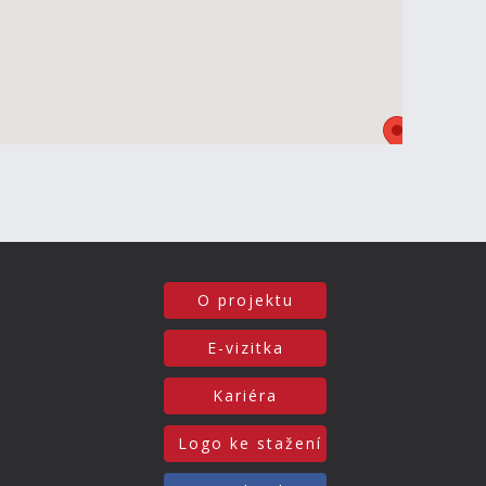
O projektu
E-vizitka
Kariéra
Logo ke stažení