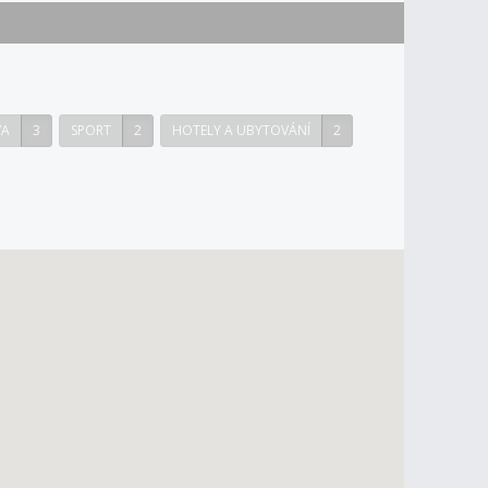
VA
3
SPORT
2
HOTELY A UBYTOVÁNÍ
2