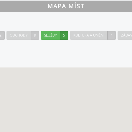
MAPA MÍST
2
OBCHODY
9
SLUŽBY
5
KULTURA A UMĚNÍ
4
ZÁBA