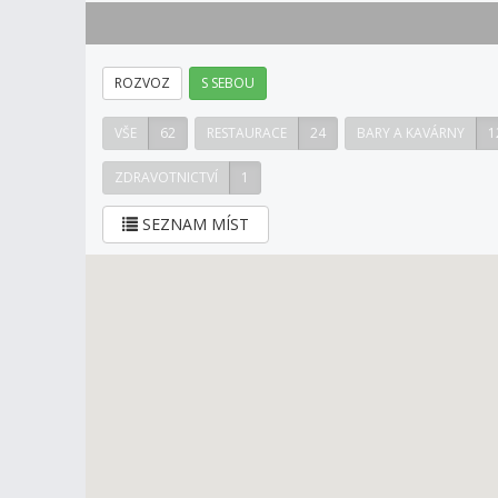
ROZVOZ
S SEBOU
VŠE
62
RESTAURACE
24
BARY A KAVÁRNY
1
ZDRAVOTNICTVÍ
1
SEZNAM MÍST