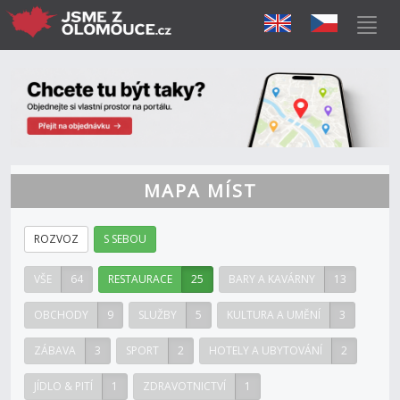
MAPA MÍST
ROZVOZ
S SEBOU
VŠE
64
RESTAURACE
25
BARY A KAVÁRNY
13
OBCHODY
9
SLUŽBY
5
KULTURA A UMĚNÍ
3
ZÁBAVA
3
SPORT
2
HOTELY A UBYTOVÁNÍ
2
JÍDLO & PITÍ
1
ZDRAVOTNICTVÍ
1