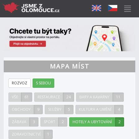
MAPA MÍST
ROZVOZ
S SEBOU
VŠE
61
RESTAURACE
24
BARY A KAVÁRNY
11
OBCHODY
9
SLUŽBY
5
KULTURA A UMĚNÍ
4
ZÁBAVA
3
SPORT
2
HOTELY A UBYTOVÁNÍ
2
ZDRAVOTNICTVÍ
1