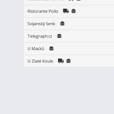
Ristorante Pollo
Svijanský šenk
Telegraph.cz
U Macků
U Zlaté Koule