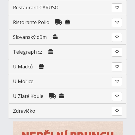
Restaurant CARUSO
Ristorante Pollo
Slovanský dům
Telegraph.cz
U Macků
U Mořice
U Zlaté Koule
Zdravíčko