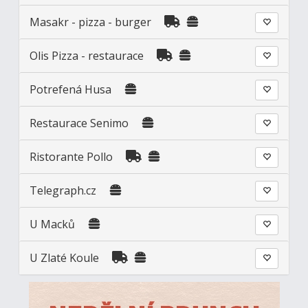
Masakr - pizza - burger
Olis Pizza - restaurace
Potrefená Husa
Restaurace Senimo
Ristorante Pollo
Telegraph.cz
U Macků
U Zlaté Koule