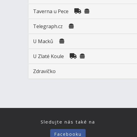
Taverna u Pece
Telegraph.cz
U Macků
U Zlaté Koule
Zdravíčko
Sledujte nás také na
Facebooku