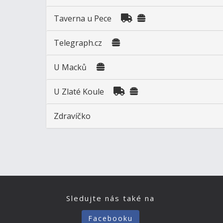
Taverna u Pece
Telegraph.cz
U Macků
U Zlaté Koule
Zdravíčko
Sledujte nás také na
Facebooku