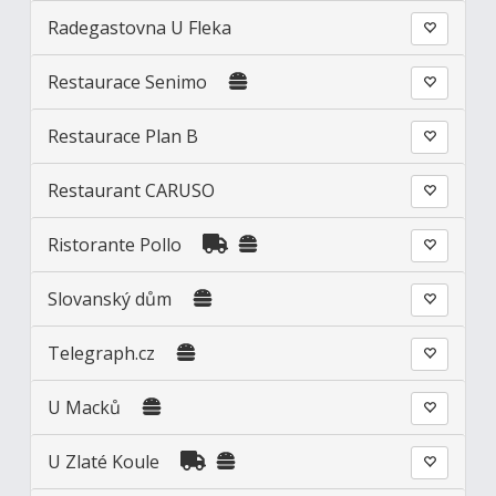
Radegastovna U Fleka
Restaurace Senimo
Restaurace Plan B
Restaurant CARUSO
Ristorante Pollo
Slovanský dům
Telegraph.cz
U Macků
U Zlaté Koule