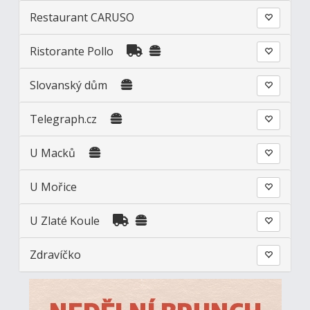
Restaurant CARUSO
Ristorante Pollo
Slovanský dům
Telegraph.cz
U Macků
U Mořice
U Zlaté Koule
Zdravíčko