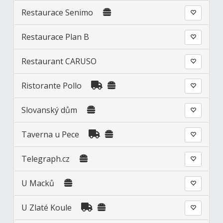
Restaurace Senimo
Restaurace Plan B
Restaurant CARUSO
Ristorante Pollo
Slovanský dům
Taverna u Pece
Telegraph.cz
U Macků
U Zlaté Koule