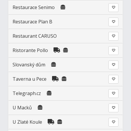
Restaurace Senimo
Restaurace Plan B
Restaurant CARUSO
Ristorante Pollo
Slovanský dům
Taverna u Pece
Telegraph.cz
U Macků
U Zlaté Koule