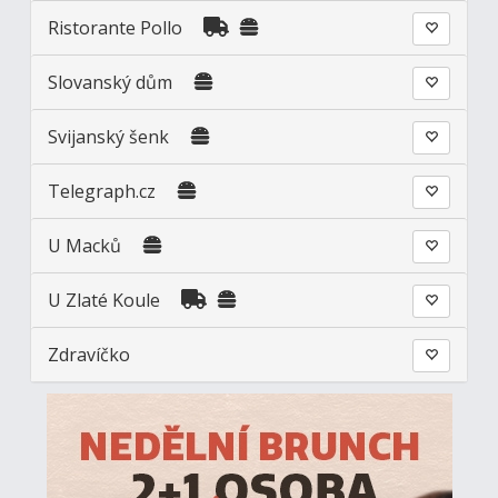
Ristorante Pollo
Slovanský dům
Svijanský šenk
Telegraph.cz
U Macků
U Zlaté Koule
Zdravíčko