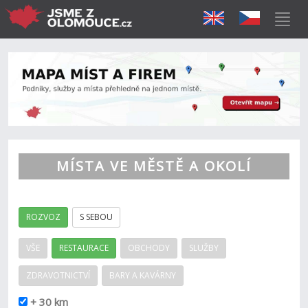
MÍSTA VE MĚSTĚ A OKOLÍ
ROZVOZ
S SEBOU
VŠE
RESTAURACE
OBCHODY
SLUŽBY
ZDRAVOTNICTVÍ
BARY A KAVÁRNY
+ 30 km