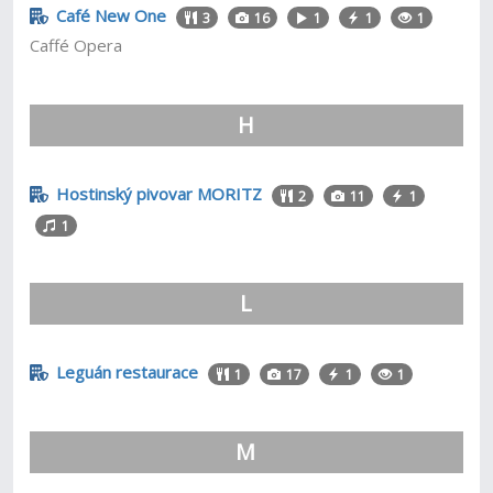
Café New One
3
16
1
1
1
Caffé Opera
H
Hostinský pivovar MORITZ
2
11
1
1
L
Leguán restaurace
1
17
1
1
M