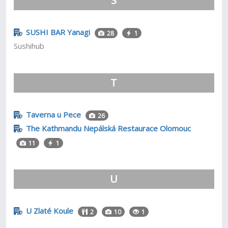
S
SUSHI BAR Yanagi
28
1
Sushihub
T
Taverna u Pece
26
The Kathmandu Nepálská Restaurace Olomouc
11
1
U
U Zlaté Koule
2
10
1