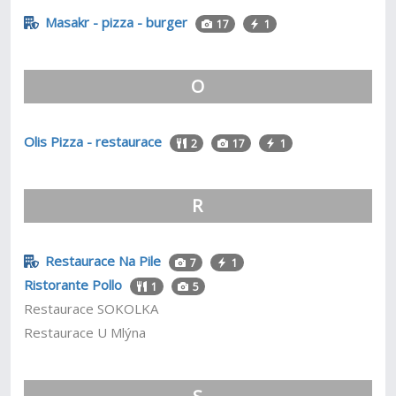
Masakr - pizza - burger
17
1
O
Olis Pizza - restaurace
2
17
1
R
Restaurace Na Pile
7
1
Ristorante Pollo
1
5
Restaurace SOKOLKA
Restaurace U Mlýna