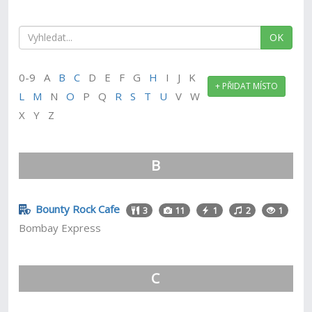
OK
0-9 A
B
C
D E F G
H
I J K
+ PŘIDAT MÍSTO
L
M
N
O
P Q
R
S
T
U
V W
X Y Z
B
Bounty Rock Cafe
3
11
1
2
1
Bombay Express
C