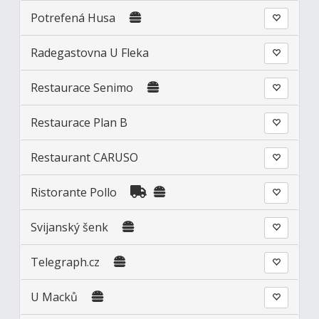
Potrefená Husa
Radegastovna U Fleka
Restaurace Senimo
Restaurace Plan B
Restaurant CARUSO
Ristorante Pollo
Svijanský šenk
Telegraph.cz
U Macků